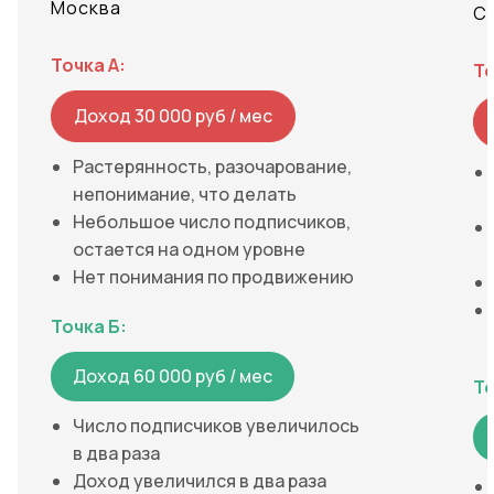
Москва
С
Точка А:
То
Доход 30 000 руб / мес
Растерянность, разочарование,
непонимание, что делать
Небольшое число подписчиков,
остается на одном уровне
Нет понимания по продвижению
Точка Б:
Доход 60 000 руб / мес
То
Число подписчиков увеличилось
в два раза
Доход увеличился в два раза