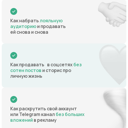
Как набрать
лояльную
аудиторию
и продавать
ей снова и снова
Как продавать в соцсетях
без
сотен постов
и сторис про
личную жизнь
Как раскрутить свой аккаунт
или Telegram канал
без больших
вложений
в рекламу