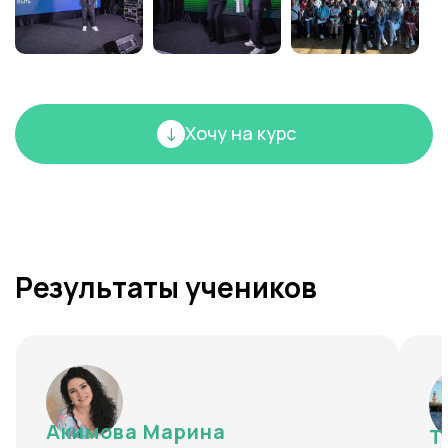
Хочу на курс
Результаты учеников
Акимова Марина
Т