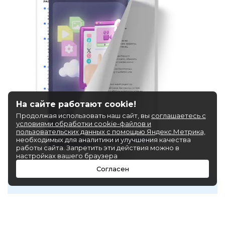
На сайте работают cookie!
Продолжая использовать наш сайт, вы
соглашаетесь с
условиями обработки cookie-файлов и
пользовательских данных с помощью Яндекс.Метрика,
необходимых для аналитики и улучшения качества
работы сайта. Запретить эти действия можно в
настройках вашего браузера
Согласен
Введите данные